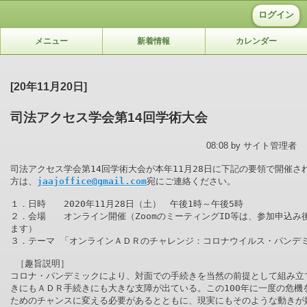
ログイン
メニュー
新着情報
カレンダー
[20年11月20日]
司法アクセス学会第14回学術大会
08:08 by サイト管理者
司法アクセス学会第14回学術大会が本年11月28日に下記の要領で開催さ
方は、
jaajoffice@gmail.com
宛にご連絡ください。

１．日時　　2020年11月28日（土）　午後1時～午後5時

２．会場　　オンライン開催（ZoomのミーティングID等は、参加申込み
ます）

３．テーマ 「オンラインＡＤＲのチャレンジ：コロナウイルス・パンデミ
 ［趣旨説明］

コロナ・パンデミックにより、対面での手続きを当然の前提として組み立て
きにもＡＤＲ手続きにも大きな支障が出ている。この100年に一度の危機
ためのチャンスに変える必要があるとともに、現実にもそのような動きが始