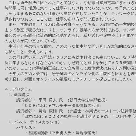
　これは紛争解決に限られたことではない。なぜ毎日満員電車にぎゅうぎゅ
時間帯に同じ場所に集まって仕事をしなければならないのか。毎日集まる必
もそも集まる必要のない仕事が大量に存在していたことが、テレワークによ
識されつつある。ここでは、仕事のあり方が問い直されている。

　また、学校教育、とりわけ高等教育もそうである。大教室での一方的授業
まって教室で寝るだけよりも、オンライン授業の方が便利である。オンデマ
都合の良い時間帯に計画的に視聴できるし、繰り返しや途中停止も可能であ
のあり方が問い直されている。

　生活と仕事の様々な面で、このような根本的な問い直しが意識的になされ
も稀なことに数えられよう。

　この同じ問い直しが司法アクセスにも紛争解決にも生じている。なぜ時間
所に集まらなければならないのか。なぜ時間と費用をかけてＡＤＲ機関に集
いのか。ここでは手続的正義にまで立ち帰って紛争解決のあり方が問い直さ
　今年度の学術大会では、紛争解決のオンライン化の可能性と限界とを理論
考え直し、対面とオンラインの最適なミクスチャーを探ることにしたい。

４．プログラム

　Ⅰ．基調講演

　　　講演者①： 平田 勇人 氏 （朝日大学法学部教授）

　　　　「ＯＤＲにおけるマルチモーダル情報の活用」

　　　講演者②： 農端 康輔 氏 （弁護士・神楽坂キーストーン法律事務
　　　　「日本におけるＯＤＲの現在――弁護士会ＡＤＲのＩＴ活用を中心
　Ⅱ．パネル・ディスカッション

　　　パネリスト

　　　　　・基調講演者〔平田勇人氏・農端康輔氏〕
