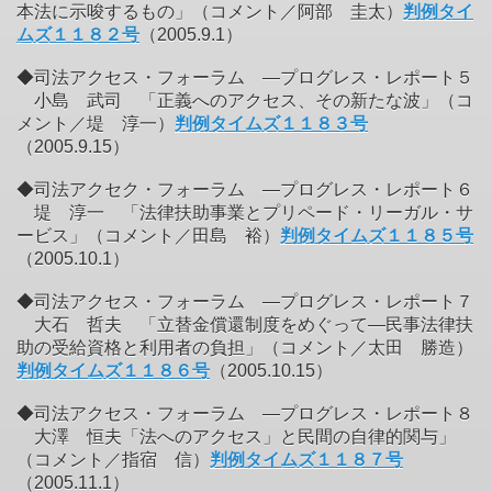
本法に示唆するもの」（コメント／阿部 圭太）
判例タイ
ムズ１１８２号
（2005.9.1）
◆司法アクセス・フォーラム ―プログレス・レポート５
小島 武司 「正義へのアクセス、その新たな波」（コ
メント／堤 淳一）
判例タイムズ１１８３号
（2005.9.15）
◆司法アクセク・フォーラム ―プログレス・レポート６
堤 淳一 「法律扶助事業とプリペード・リーガル・サ
ービス」（コメント／田島 裕）
判例タイムズ１１８５号
（2005.10.1）
◆司法アクセス・フォーラム ―プログレス・レポート７
大石 哲夫 「立替金償還制度をめぐって―民事法律扶
助の受給資格と利用者の負担」（コメント／太田 勝造）
判例タイムズ１１８６号
（2005.10.15）
◆司法アクセス・フォーラム ―プログレス・レポート８
大澤 恒夫「法へのアクセス」と民間の自律的関与」
（コメント／指宿 信）
判例タイムズ１１８７号
（2005.11.1）