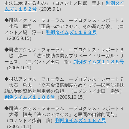
本法に示唆するもの」（コメント／阿部 圭太）
判例タイ
ムズ１１８２号
（2005.9.1）
◆司法アクセス・フォーラム ―プログレス・レポート５
小島 武司 「正義へのアクセス、その新たな波」（コ
メント／堤 淳一）
判例タイムズ１１８３号
（2005.9.15）
◆司法アクセク・フォーラム ―プログレス・レポート６
堤 淳一 「法律扶助事業とプリペード・リーガル・サ
ービス」（コメント／田島 裕）
判例タイムズ１１８５号
（2005.10.1）
◆司法アクセス・フォーラム ―プログレス・レポート７
大石 哲夫 「立替金償還制度をめぐって―民事法律扶
助の受給資格と利用者の負担」（コメント／太田 勝造）
判例タイムズ１１８６号
（2005.10.15）
◆司法アクセス・フォーラム ―プログレス・レポート８
大澤 恒夫「法へのアクセス」と民間の自律的関与」
（コメント／指宿 信）
判例タイムズ１１８７号
（2005.11.1）